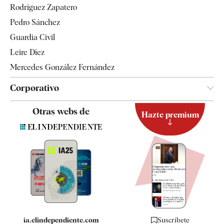
Rodríguez Zapatero
Televisión
Pedro Sánchez
Tendencias
Guardia Civil
Leire Díez
Mercedes González Fernández
Corporativo
Contacto
Otras webs de
Hazte premium
Suscripción
Newsletter
Apps
Quiénes somos
Especificaciones
ia.elindependiente.com
Suscríbete