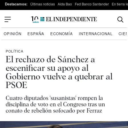
Destacamos:
Últimas noticias
Aída Bao
Fed Banco Santander
En tierra 
OPINIÓN
ESPAÑA
ECONOMÍA
INTERNACIONAL
CIE
POLÍTICA
El rechazo de Sánchez a
escenificar su apoyo al
Gobierno vuelve a quebrar al
PSOE
Cuatro diputados 'susanistas' rompen la
disciplina de voto en el Congreso tras un
conato de rebelión sofocado por Ferraz