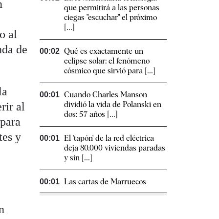
n
que permitirá a las personas
ciegas "escuchar" el próximo
[...]
o al
nda de
Qué es exactamente un
00:02
eclipse solar: el fenómeno
cósmico que sirvió para [...]
la
Cuando Charles Manson
00:01
dividió la vida de Polanski en
ir al
dos: 57 años [...]
 para
tes y
El 'tapón' de la red eléctrica
00:01
deja 80.000 viviendas paradas
y sin [...]
Las cartas de Marruecos
00:01
n