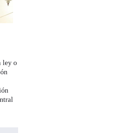
 ley o
ión
ión
ntral