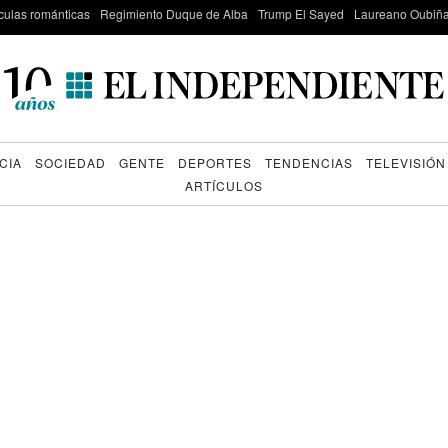
culas románticas
Regimiento Duque de Alba
Trump El Sayed
Laureano Oubiña
CIA
SOCIEDAD
GENTE
DEPORTES
TENDENCIAS
TELEVISIÓN
ARTÍCULOS