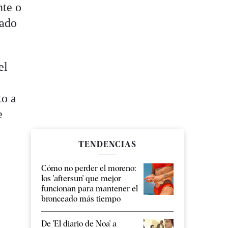
nte o
nado
el
to a
e
TENDENCIAS
Cómo no perder el moreno:
los 'aftersun' que mejor
funcionan para mantener el
bronceado más tiempo
De 'El diario de Noa' a