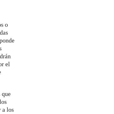
os o
idas
sponde
s
odrán
or el
e
s que
los
 a los