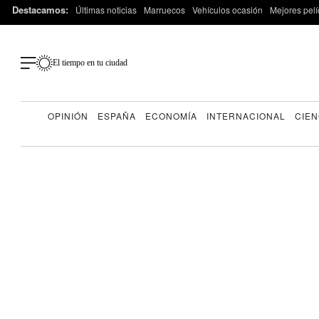
Destacamos:
Últimas noticias
Marruecos
Vehículos ocasión
Mejores pelí
El tiempo en tu ciudad
OPINIÓN
ESPAÑA
ECONOMÍA
INTERNACIONAL
CIEN