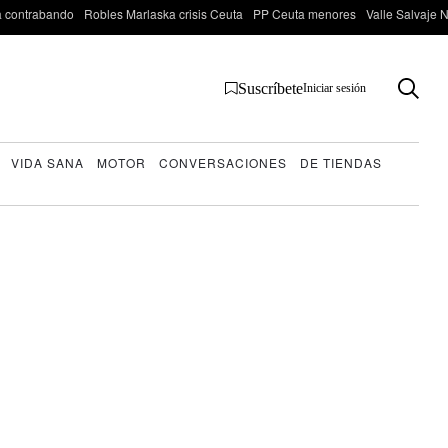
 contrabando
Robles Marlaska crisis Ceuta
PP Ceuta menores
Valle Salvaje N
Suscríbete
Iniciar sesión
VIDA SANA
MOTOR
CONVERSACIONES
DE TIENDAS