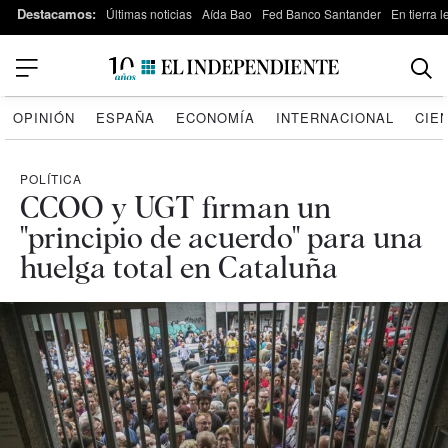
Destacamos:
Últimas noticias
Aída Bao
Fed Banco Santander
En tierra 
OPINIÓN
ESPAÑA
ECONOMÍA
INTERNACIONAL
CIE
POLÍTICA
CCOO y UGT firman un
"principio de acuerdo" para una
huelga total en Cataluña