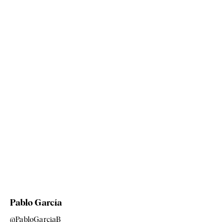
Pablo García
@PabloGarciaB