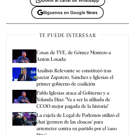
Síguenos en Google News
TE PUEDE INTERESAR
Cosas de TVE, de Gómez Montero a
Antón Losada
Análisis Relevante se constituyó tras
pactar Zapatero, Sánchez e Iglesias el
primer gobierno de coalición
Pablo Iglesias ataca al Gobierno y a
Yolanda Díaz: "Va a ser la afiliada de
CCOO mejor pagada de la historia"
La exjefa de Legal de Podemos utilizó el
chat 'germen de las cloacas' para
arremeter contra su partido por el 'caso