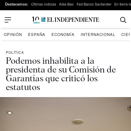
Destacamos:
Últimas noticias
Aída Bao
Fed Banco Santander
En tierra 
OPINIÓN
ESPAÑA
ECONOMÍA
INTERNACIONAL
CIE
POLÍTICA
Podemos inhabilita a la
presidenta de su Comisión de
Garantías que criticó los
estatutos