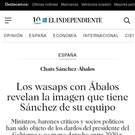
Destacamos:
Últimas noticias
Marruecos
Vehículos ocasión
Mejores pelí
OPINIÓN
ESPAÑA
ECONOMÍA
INTERNACIONAL
CIE
ESPAÑA
Chats Sánchez-Ábalos
Los wasaps con Ábalos
revelan la imagen que tiene
Sánchez de su equipo
Ministros, barones críticos y socios políticos
han sido objeto de los dardos del presidente del
Gobierno y su mano derecha entre 2020 y