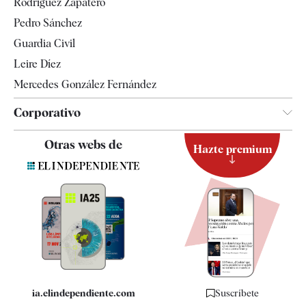
Rodríguez Zapatero
Televisión
Pedro Sánchez
Tendencias
Guardia Civil
Leire Díez
Mercedes González Fernández
Corporativo
Contacto
Otras webs de
Hazte premium
Suscripción
Newsletter
Apps
Quiénes somos
Especificaciones
ia.elindependiente.com
Suscríbete