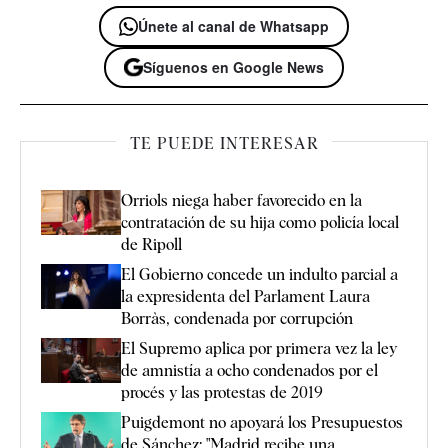
Únete al canal de Whatsapp
Síguenos en Google News
TE PUEDE INTERESAR
Orriols niega haber favorecido en la
contratación de su hija como policía local
de Ripoll
El Gobierno concede un indulto parcial a
la expresidenta del Parlament Laura
Borràs, condenada por corrupción
El Supremo aplica por primera vez la ley
de amnistía a ocho condenados por el
procés y las protestas de 2019
Puigdemont no apoyará los Presupuestos
de Sánchez: "Madrid recibe una