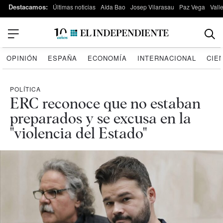
Destacamos:
Últimas noticias
Aída Bao
Josep Vilarasau
Paz Vega
Vall
OPINIÓN
ESPAÑA
ECONOMÍA
INTERNACIONAL
CIE
POLÍTICA
ERC reconoce que no estaban
preparados y se excusa en la
"violencia del Estado"