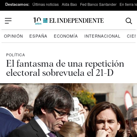
Destacamos:
Últimas noticias
Aída Bao
Fed Banco Santander
En tierra 
OPINIÓN
ESPAÑA
ECONOMÍA
INTERNACIONAL
CIE
POLÍTICA
El fantasma de una repetición
electoral sobrevuela el 21-D