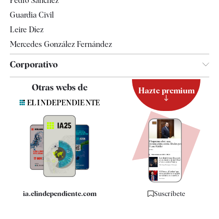
Pedro Sánchez
Tendencias
Guardia Civil
Leire Díez
Mercedes González Fernández
Corporativo
Contacto
Otras webs de
Hazte premium
Suscripción
Newsletter
Apps
Quiénes somos
Especificaciones
ia.elindependiente.com
Suscríbete