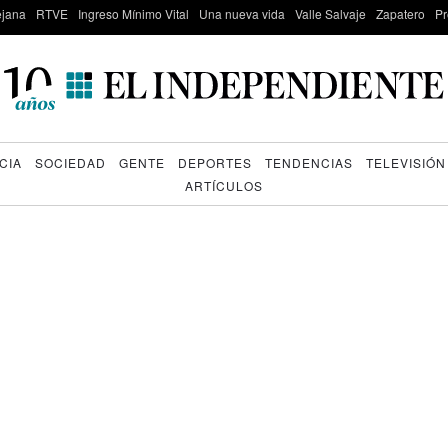
lejana
RTVE
Ingreso Mínimo Vital
Una nueva vida
Valle Salvaje
Zapatero
Pr
CIA
SOCIEDAD
GENTE
DEPORTES
TENDENCIAS
TELEVISIÓN
ARTÍCULOS