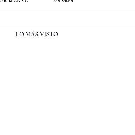
nte de la CNMC
cotización
LO MÁS VISTO