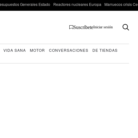
esupuestos Generales Estado
Reactores nucleares Europa
Marruecos crisis Ce
Suscríbete
Iniciar sesión
VIDA SANA
MOTOR
CONVERSACIONES
DE TIENDAS