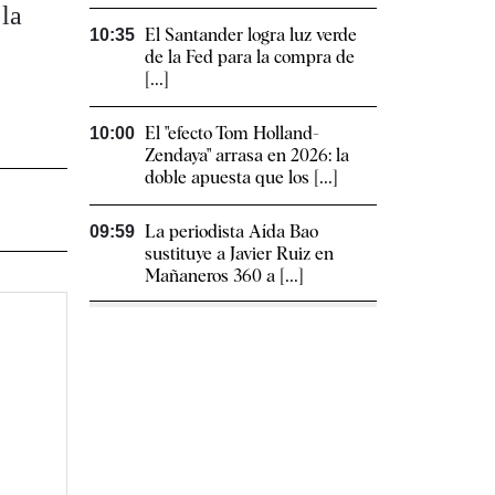
 la
El Santander logra luz verde
10:35
de la Fed para la compra de
[...]
El "efecto Tom Holland-
10:00
Zendaya" arrasa en 2026: la
doble apuesta que los [...]
La periodista Aída Bao
09:59
sustituye a Javier Ruiz en
Mañaneros 360 a [...]