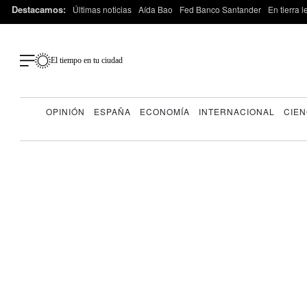
Destacamos:
Últimas noticias
Aída Bao
Fed Banco Santander
En tierra 
El tiempo en tu ciudad
OPINIÓN
ESPAÑA
ECONOMÍA
INTERNACIONAL
CIEN