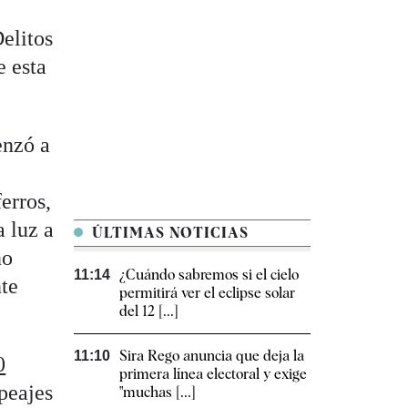
elitos
e esta
.
enzó a
erros,
a luz a
ÚLTIMAS NOTICIAS
no
¿Cuándo sabremos si el cielo
11:14
nte
permitirá ver el eclipse solar
del 12 [...]
Sira Rego anuncia que deja la
11:10
0
primera línea electoral y exige
 peajes
"muchas [...]