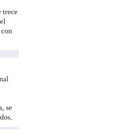
 trece
el
 con
nal
a, se
ados.