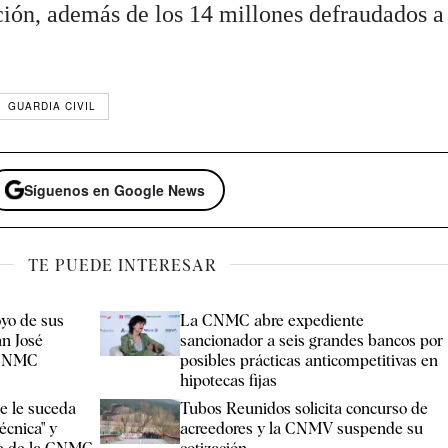
ución, además de los 14 millones defraudados a
GUARDIA CIVIL
Síguenos en Google News
TE PUEDE INTERESAR
oyo de sus
La CNMC abre expediente
an José
sancionador a seis grandes bancos por
a CNMC
posibles prácticas anticompetitivas en
hipotecas fijas
e le suceda
Tubos Reunidos solicita concurso de
écnica" y
acreedores y la CNMV suspende su