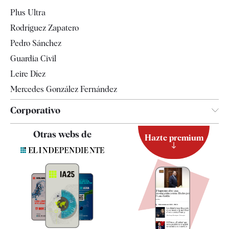
Internacional
Plus Ultra
Gente
Rodríguez Zapatero
Televisión
Pedro Sánchez
Tendencias
Guardia Civil
Leire Díez
Mercedes González Fernández
Corporativo
Contacto
Otras webs de
Hazte premium
Suscripción
Newsletter
Apps
Quiénes somos
Especificaciones