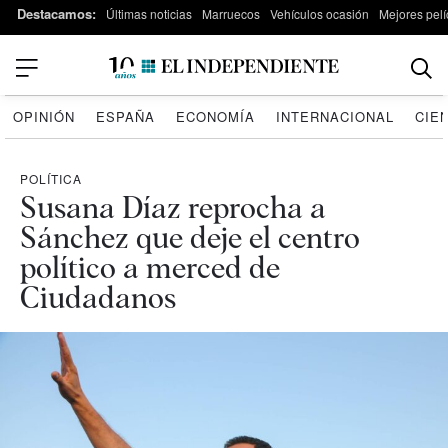
Destacamos:
Últimas noticias
Marruecos
Vehículos ocasión
Mejores pelí
OPINIÓN
ESPAÑA
ECONOMÍA
INTERNACIONAL
CIE
POLÍTICA
Susana Díaz reprocha a
Sánchez que deje el centro
político a merced de
Ciudadanos