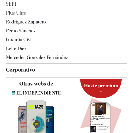
SEPI
Internacional
Plus Ultra
Gente
Rodríguez Zapatero
Televisión
Pedro Sánchez
Tendencias
Guardia Civil
Leire Díez
Mercedes González Fernández
Corporativo
Contacto
Otras webs de
Hazte premium
Suscripción
Newsletter
Apps
Quiénes somos
Especificaciones