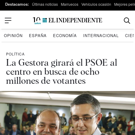
Destacamos:
Últimas noticias
Marruecos
Vehículos ocasión
Mejores pelí
OPINIÓN
ESPAÑA
ECONOMÍA
INTERNACIONAL
CIE
POLÍTICA
La Gestora girará el PSOE al
centro en busca de ocho
millones de votantes