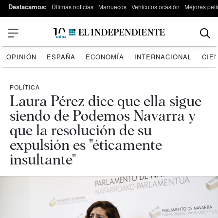
Destacamos:
Últimas noticias
Marruecos
Vehículos ocasión
Mejores pelí
OPINIÓN
ESPAÑA
ECONOMÍA
INTERNACIONAL
CIE
POLÍTICA
Laura Pérez dice que ella sigue
siendo de Podemos Navarra y
que la resolución de su
expulsión es "éticamente
insultante"