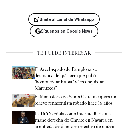
Únete al canal de Whatsapp
Síguenos en Google News
TE PUEDE INTERESAR
El Arzobispado de Pamplona se
desmarca del párroco que pidió
"bombardear Rabat" y "reconquistar
Marruecos"
El Monasterio de Santa Clara recupera un
relieve renacentista robado hace 16 años
La UCO señala como intermediaria a la
'mano derecha' de Chivite en Navarra en
la entrega de dinero en efectivo de origen