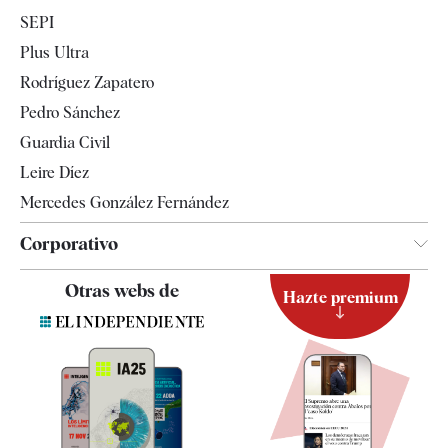
Economía
SEPI
Internacional
Plus Ultra
Gente
Rodríguez Zapatero
Televisión
Pedro Sánchez
Tendencias
Guardia Civil
Leire Díez
Mercedes González Fernández
Corporativo
Contacto
Otras webs de
Hazte premium
Suscripción
Newsletter
Apps
Quiénes somos
Especificaciones