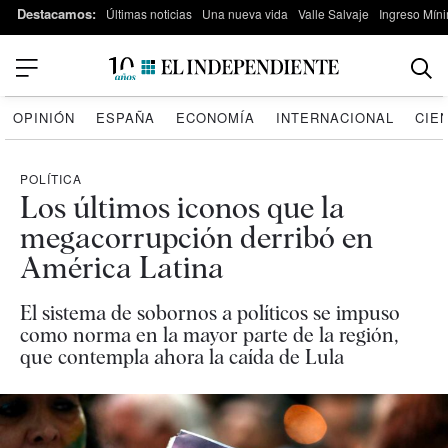
Destacamos:
Últimas noticias
Una nueva vida
Valle Salvaje
Ingreso Míni
OPINIÓN
ESPAÑA
ECONOMÍA
INTERNACIONAL
CIE
POLÍTICA
Los últimos iconos que la
megacorrupción derribó en
América Latina
El sistema de sobornos a políticos se impuso
como norma en la mayor parte de la región,
que contempla ahora la caída de Lula