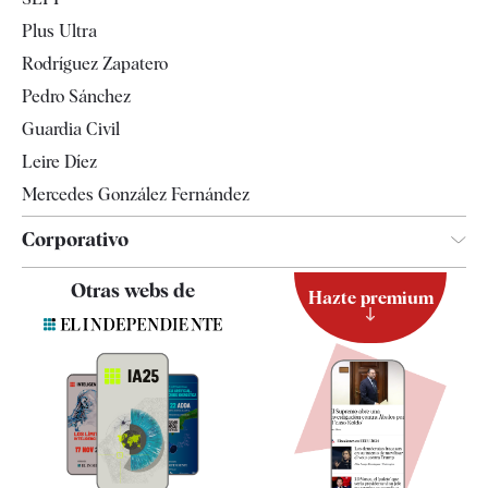
Internacional
Plus Ultra
Gente
Rodríguez Zapatero
Televisión
Pedro Sánchez
Tendencias
Guardia Civil
Leire Díez
Mercedes González Fernández
Corporativo
Contacto
Otras webs de
Hazte premium
Suscripción
Newsletter
Apps
Quiénes somos
Especificaciones