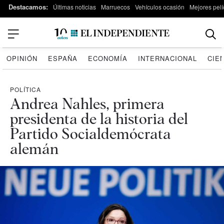
Destacamos:
Últimas noticias
Marruecos
Vehículos ocasión
Mejores pelí
OPINIÓN
ESPAÑA
ECONOMÍA
INTERNACIONAL
CIE
POLÍTICA
Andrea Nahles, primera
presidenta de la historia del
Partido Socialdemócrata
alemán