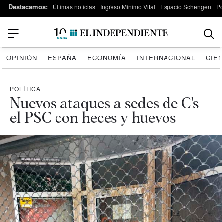
Destacamos:
Últimas noticias
Ingreso Mínimo Vital
Espacio Schengen
P
OPINIÓN
ESPAÑA
ECONOMÍA
INTERNACIONAL
CIE
POLÍTICA
Nuevos ataques a sedes de C's
el PSC con heces y huevos