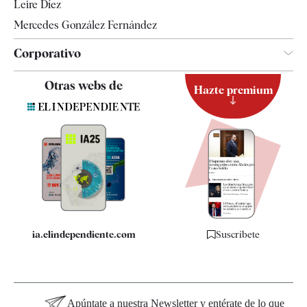
Leire Díez
Mercedes González Fernández
Corporativo
Contacto
Otras webs de
Hazte premium
Suscripción
Newsletter
Apps
Quiénes somos
Especificaciones
ia.elindependiente.com
Suscríbete
Apúntate a nuestra Newsletter y entérate de lo que