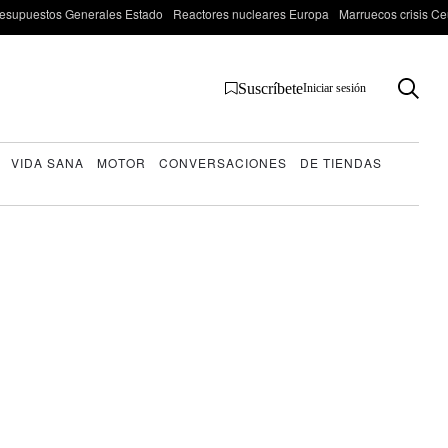
esupuestos Generales Estado
Reactores nucleares Europa
Marruecos crisis Ce
Suscríbete
Iniciar sesión
VIDA SANA
MOTOR
CONVERSACIONES
DE TIENDAS