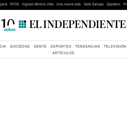
lejana
RTVE
Ingreso Mínimo Vital
Una nueva vida
Valle Salvaje
Zapatero
Pr
CIA
SOCIEDAD
GENTE
DEPORTES
TENDENCIAS
TELEVISIÓN
ARTÍCULOS