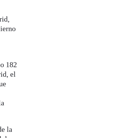
rid,
bierno
lo 182
id, el
que
la
de la