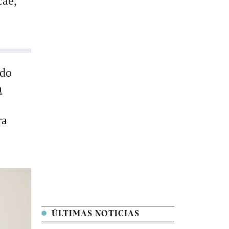
cae,
ado
a
ra
ÚLTIMAS NOTICIAS