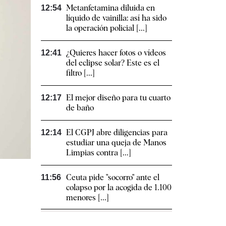
Metanfetamina diluida en
12:54
líquido de vainilla: así ha sido
la operación policial [...]
¿Quieres hacer fotos o vídeos
12:41
del eclipse solar? Este es el
filtro [...]
El mejor diseño para tu cuarto
12:17
de baño
El CGPJ abre diligencias para
12:14
estudiar una queja de Manos
Limpias contra [...]
Ceuta pide "socorro" ante el
11:56
colapso por la acogida de 1.100
menores [...]