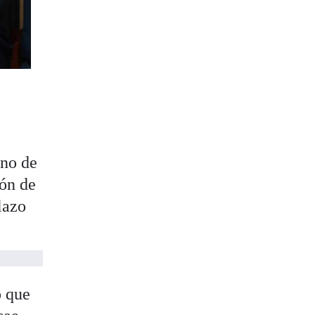
rno de
ión de
lazo
o que