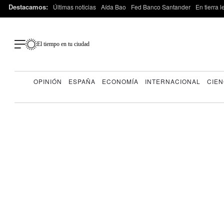
Destacamos:
Últimas noticias
Aída Bao
Fed Banco Santander
En tierra 
El tiempo en tu ciudad
OPINIÓN
ESPAÑA
ECONOMÍA
INTERNACIONAL
CIEN