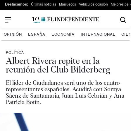
Destacamos:
Últimas noticias
Marruecos
Vehículos ocasión
Mejores pelí
OPINIÓN
ESPAÑA
ECONOMÍA
INTERNACIONAL
CIE
POLÍTICA
Albert Rivera repite en la
reunión del Club Bilderberg
El líder de Ciudadanos será uno de los cuatro
representantes españoles. Acudirá con Soraya
Sáenz de Santamaría, Juan Luis Cebrián y Ana
Patricia Botín.