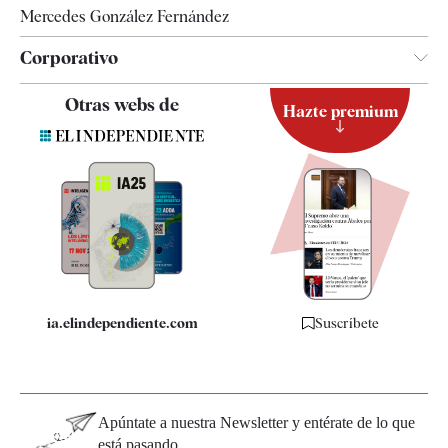
Mercedes González Fernández
Corporativo
Contacto
Otras webs de
Hazte premium
Suscripción
Newsletter
Apps
Quiénes somos
Especificaciones
ia.elindependiente.com
Suscríbete
Apúntate a nuestra Newsletter y entérate de lo que
está pasando