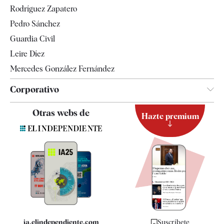
Gente
Rodríguez Zapatero
Televisión
Pedro Sánchez
Tendencias
Guardia Civil
Leire Díez
Mercedes González Fernández
Corporativo
Contacto
Otras webs de
Hazte premium
Suscripción
Newsletter
Apps
Quiénes somos
Especificaciones
ia.elindependiente.com
Suscríbete