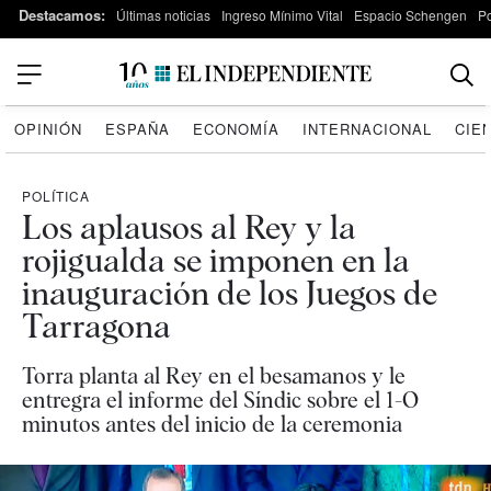
Destacamos:
Últimas noticias
Ingreso Mínimo Vital
Espacio Schengen
P
OPINIÓN
ESPAÑA
ECONOMÍA
INTERNACIONAL
CIE
POLÍTICA
Los aplausos al Rey y la
rojigualda se imponen en la
inauguración de los Juegos de
Tarragona
Torra planta al Rey en el besamanos y le
entregra el informe del Síndic sobre el 1-O
minutos antes del inicio de la ceremonia