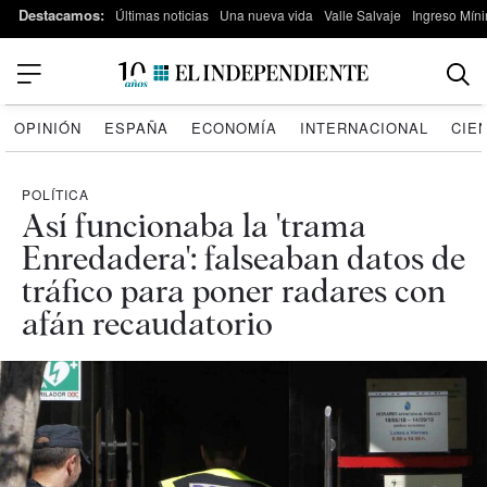
Destacamos:
Últimas noticias
Una nueva vida
Valle Salvaje
Ingreso Míni
OPINIÓN
ESPAÑA
ECONOMÍA
INTERNACIONAL
CIE
POLÍTICA
Así funcionaba la 'trama
Enredadera': falseaban datos de
tráfico para poner radares con
afán recaudatorio