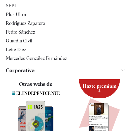
Economía
SEPI
Internacional
Plus Ultra
Gente
Rodríguez Zapatero
Televisión
Pedro Sánchez
Tendencias
Guardia Civil
Leire Díez
Mercedes González Fernández
Corporativo
Contacto
Otras webs de
Hazte premium
Suscripción
Newsletter
Apps
Quiénes somos
Especificaciones