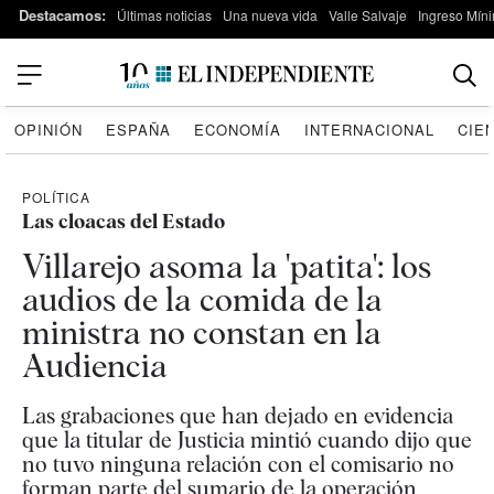
Destacamos:
Últimas noticias
Una nueva vida
Valle Salvaje
Ingreso Míni
OPINIÓN
ESPAÑA
ECONOMÍA
INTERNACIONAL
CIE
POLÍTICA
Las cloacas del Estado
Villarejo asoma la 'patita': los
audios de la comida de la
ministra no constan en la
Audiencia
Las grabaciones que han dejado en evidencia
que la titular de Justicia mintió cuando dijo que
no tuvo ninguna relación con el comisario no
forman parte del sumario de la operación