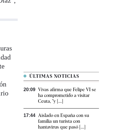
Díaz",
turas
idad
ste
ÚLTIMAS NOTICIAS
ión
Vivas afirma que Felipe VI se
20:09
rio
ha comprometido a visitar
Ceuta, "y [...]
Aislado en España con su
17:44
familia un turista con
hantavirus que pasó [...]