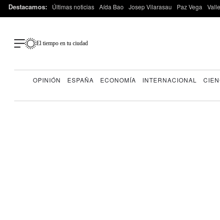
Destacamos:
Últimas noticias
Aída Bao
Josep Vilarasau
Paz Vega
Vall
El tiempo en tu ciudad
OPINIÓN
ESPAÑA
ECONOMÍA
INTERNACIONAL
CIEN