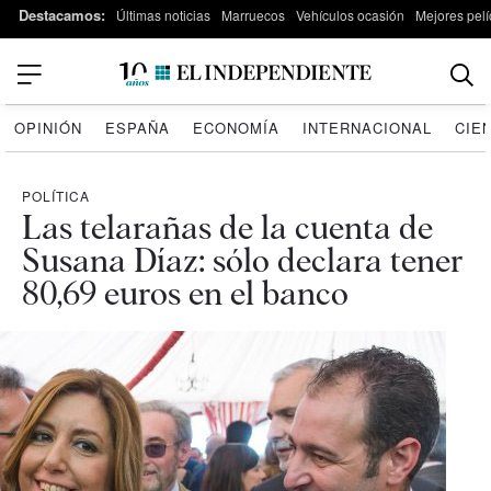
Destacamos:
Últimas noticias
Marruecos
Vehículos ocasión
Mejores pelí
OPINIÓN
ESPAÑA
ECONOMÍA
INTERNACIONAL
CIE
POLÍTICA
Las telarañas de la cuenta de
Susana Díaz: sólo declara tener
80,69 euros en el banco