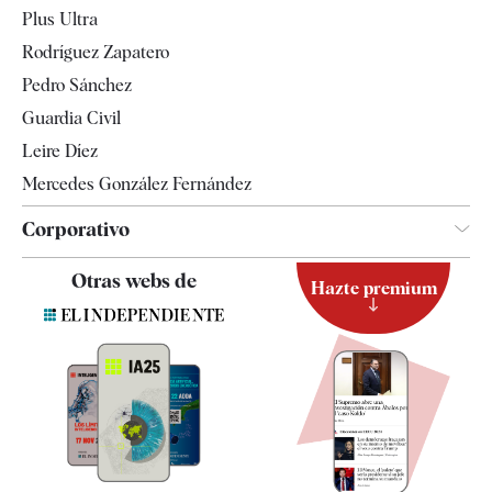
Internacional
Plus Ultra
Gente
Rodríguez Zapatero
Televisión
Pedro Sánchez
Tendencias
Guardia Civil
Leire Díez
Mercedes González Fernández
Corporativo
Contacto
Otras webs de
Hazte premium
Suscripción
Newsletter
Apps
Quiénes somos
Especificaciones