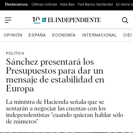
Destacamos:
Últimas noticias
Aída Bao
Fed Banco Santander
En tierra 
OPINIÓN
ESPAÑA
ECONOMÍA
INTERNACIONAL
CIE
POLÍTICA
Sánchez presentará los
Presupuestos para dar un
mensaje de estabilidad en
Europa
La ministra de Hacienda señala que se
sentarán a negociar las cuentas con los
independentistas "cuando quieran hablar sólo
de números"