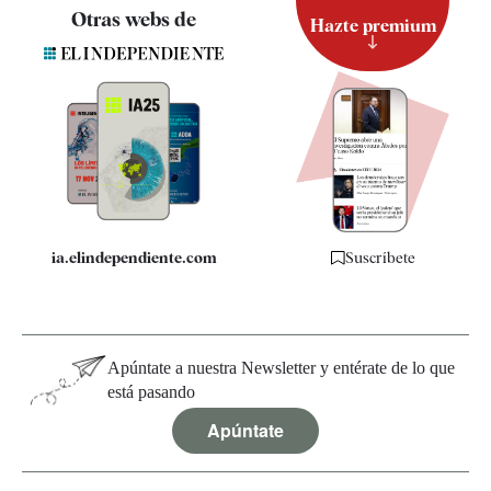
Contacto
Otras webs de
Hazte premium
Suscripción
Newsletter
Apps
Quiénes somos
Especificaciones
ia.elindependiente.com
Suscríbete
Apúntate a nuestra Newsletter y entérate de lo que
está pasando
Apúntate