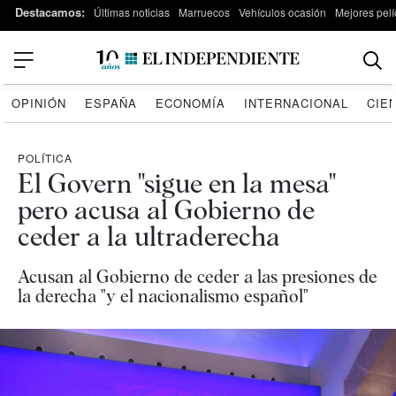
Destacamos:
Últimas noticias
Marruecos
Vehículos ocasión
Mejores pelí
OPINIÓN
ESPAÑA
ECONOMÍA
INTERNACIONAL
CIE
POLÍTICA
El Govern "sigue en la mesa"
pero acusa al Gobierno de
ceder a la ultraderecha
Acusan al Gobierno de ceder a las presiones de
la derecha "y el nacionalismo español"