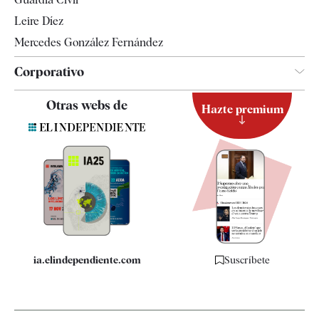
Leire Díez
Mercedes González Fernández
Corporativo
Contacto
Otras webs de
Hazte premium
Suscripción
Newsletter
Apps
Quiénes somos
Especificaciones
ia.elindependiente.com
Suscríbete