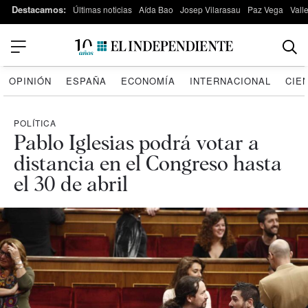
Destacamos:
Últimas noticias
Aída Bao
Josep Vilarasau
Paz Vega
Vall
OPINIÓN
ESPAÑA
ECONOMÍA
INTERNACIONAL
CIE
POLÍTICA
Pablo Iglesias podrá votar a
distancia en el Congreso hasta
el 30 de abril