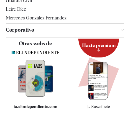
Guardia Civil
Leire Díez
Mercedes González Fernández
Corporativo
Contacto
Otras webs de
Hazte premium
Suscripción
Newsletter
Apps
Quiénes somos
Especificaciones
ia.elindependiente.com
Suscríbete