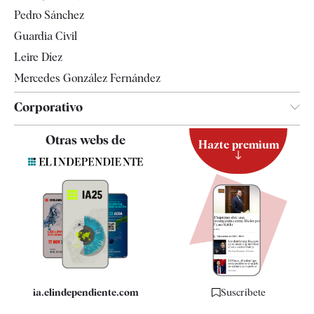
Televisión
Pedro Sánchez
Tendencias
Guardia Civil
Leire Díez
Mercedes González Fernández
Corporativo
Contacto
Otras webs de
Hazte premium
Suscripción
Newsletter
Apps
Quiénes somos
Especificaciones
ia.elindependiente.com
Suscríbete