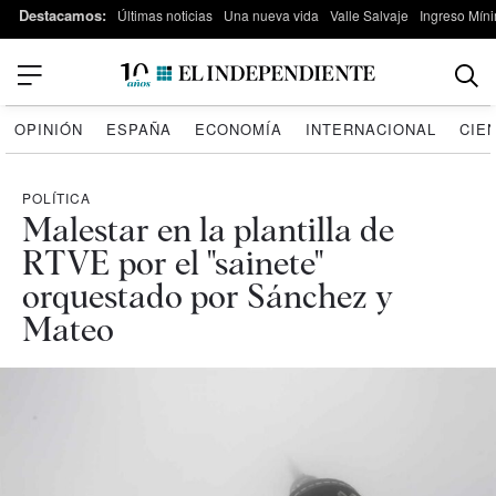
Destacamos:
Últimas noticias
Una nueva vida
Valle Salvaje
Ingreso Míni
OPINIÓN
ESPAÑA
ECONOMÍA
INTERNACIONAL
CIE
POLÍTICA
Malestar en la plantilla de
RTVE por el "sainete"
orquestado por Sánchez y
Mateo