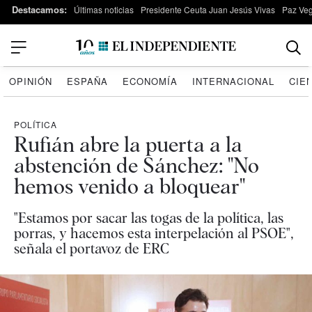
Destacamos:
Últimas noticias
Presidente Ceuta Juan Jesús Vivas
Paz Ve
OPINIÓN
ESPAÑA
ECONOMÍA
INTERNACIONAL
CIE
POLÍTICA
Rufián abre la puerta a la
abstención de Sánchez: "No
hemos venido a bloquear"
"Estamos por sacar las togas de la política, las
porras, y hacemos esta interpelación al PSOE",
señala el portavoz de ERC