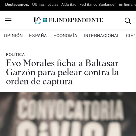
Destacamos:
Últimas noticias
Aída Bao
Fed Banco Santander
En tierra 
OPINIÓN
ESPAÑA
ECONOMÍA
INTERNACIONAL
CIE
POLÍTICA
Evo Morales ficha a Baltasar
Garzón para pelear contra la
orden de captura