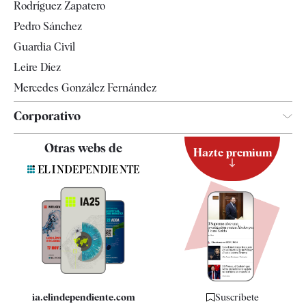
Rodríguez Zapatero
Televisión
Pedro Sánchez
Tendencias
Guardia Civil
Leire Díez
Mercedes González Fernández
Corporativo
Contacto
Otras webs de
Hazte premium
Suscripción
Newsletter
Apps
Quiénes somos
Especificaciones
ia.elindependiente.com
Suscríbete