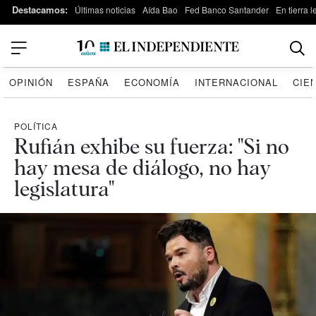
Destacamos:
Últimas noticias
Aída Bao
Fed Banco Santander
En tierra 
OPINIÓN
ESPAÑA
ECONOMÍA
INTERNACIONAL
CIE
POLÍTICA
Rufián exhibe su fuerza: "Si no
hay mesa de diálogo, no hay
legislatura"