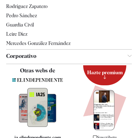
Gente
Rodríguez Zapatero
Televisión
Pedro Sánchez
Tendencias
Guardia Civil
Leire Díez
Mercedes González Fernández
Corporativo
Contacto
Otras webs de
Hazte premium
Suscripción
Newsletter
Apps
Quiénes somos
Especificaciones
ia.elindependiente.com
Suscríbete