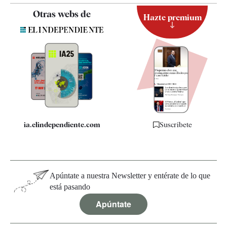
Contacto
Otras webs de
Hazte premium
Suscripción
Newsletter
Apps
Quiénes somos
Especificaciones
ia.elindependiente.com
Suscríbete
Apúntate a nuestra Newsletter y entérate de lo que
está pasando
Apúntate