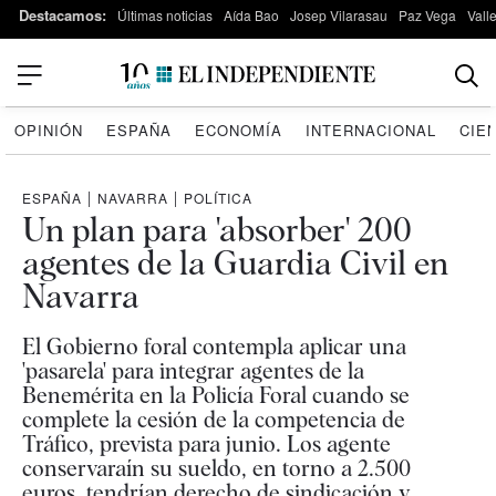
Destacamos:
Últimas noticias
Aída Bao
Josep Vilarasau
Paz Vega
Vall
OPINIÓN
ESPAÑA
ECONOMÍA
INTERNACIONAL
CIE
ESPAÑA
|
NAVARRA
|
POLÍTICA
Un plan para 'absorber' 200
agentes de la Guardia Civil en
Navarra
El Gobierno foral contempla aplicar una
'pasarela' para integrar agentes de la
Benemérita en la Policía Foral cuando se
complete la cesión de la competencia de
Tráfico, prevista para junio. Los agente
conservaraín su sueldo, en torno a 2.500
euros, tendrían derecho de sindicación y