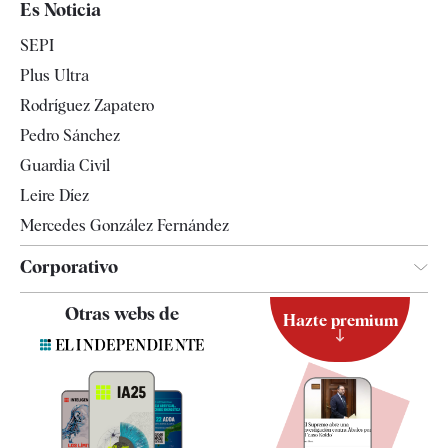
Es Noticia
Economía
SEPI
Internacional
Plus Ultra
Gente
Rodríguez Zapatero
Televisión
Pedro Sánchez
Tendencias
Guardia Civil
Leire Díez
Mercedes González Fernández
Corporativo
Contacto
Otras webs de
Hazte premium
Suscripción
Newsletter
Apps
Quiénes somos