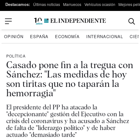
Destacamos:
Últimas noticias
Marruecos
Vehículos ocasión
Mejores pelí
OPINIÓN
ESPAÑA
ECONOMÍA
INTERNACIONAL
CIE
POLÍTICA
Casado pone fin a la tregua con
Sánchez: "Las medidas de hoy
son tiritas que no taparán la
hemorragia"
El presidente del PP ha atacado la
"decepcionante" gestión del Ejecutivo con la
crisis del coronavirus y ha acusado a Sánchez
de falta de "liderazgo político" y de haber
actuado "demasiado tarde"