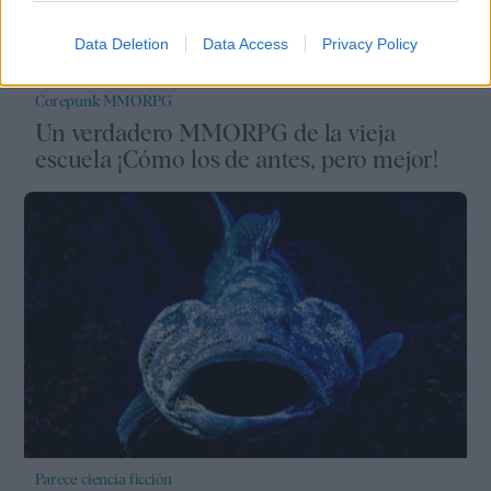
Data Deletion
Data Access
Privacy Policy
Corepunk MMORPG
Un verdadero MMORPG de la vieja
escuela ¡Cómo los de antes, pero mejor!
Parece ciencia ficción