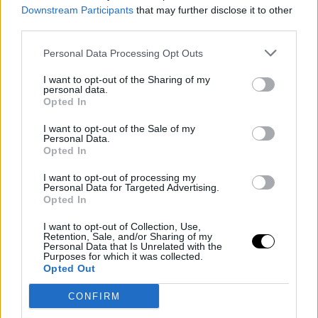
Downstream Participants
that may further disclose it to other
third parties.
Personal Data Processing Opt Outs
Corepunk MMORPG
Un verdadero MMORPG de la vieja
I want to opt-out of the Sharing of my
escuela ¡Cómo los de antes, pero mejor!
personal data.
Opted In
I want to opt-out of the Sale of my
Personal Data.
CORONAVIRUS
GOBIERNO DE ESPAÑA
Opted In
I want to opt-out of processing my
Personal Data for Targeted Advertising.
Opted In
I want to opt-out of Collection, Use,
Retention, Sale, and/or Sharing of my
Personal Data that Is Unrelated with the
Purposes for which it was collected.
Opted Out
CONFIRM