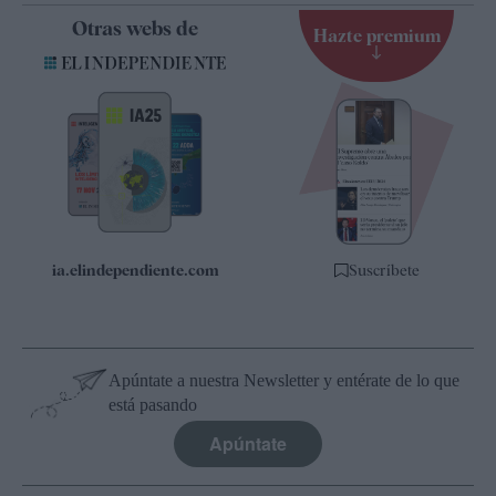
Contacto
Otras webs de
Hazte premium
Suscripción
Newsletter
Apps
Quiénes somos
Especificaciones
ia.elindependiente.com
Suscríbete
Apúntate a nuestra Newsletter y entérate de lo que
está pasando
Apúntate