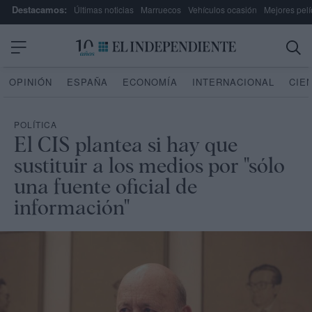
Destacamos:
Últimas noticias
Marruecos
Vehículos ocasión
Mejores pelí
OPINIÓN
ESPAÑA
ECONOMÍA
INTERNACIONAL
CIE
POLÍTICA
El CIS plantea si hay que
sustituir a los medios por "sólo
una fuente oficial de
información"