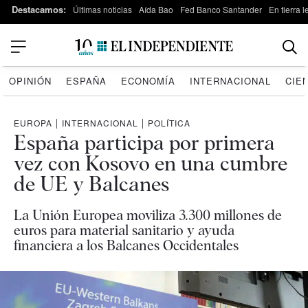
Destacamos:
Últimas noticias
Aída Bao
Fed Banco Santander
En tierra 
OPINIÓN
ESPAÑA
ECONOMÍA
INTERNACIONAL
CIE
EUROPA
|
INTERNACIONAL
|
POLÍTICA
España participa por primera
vez con Kosovo en una cumbre
de UE y Balcanes
La Unión Europea moviliza 3.300 millones de
euros para material sanitario y ayuda
financiera a los Balcanes Occidentales