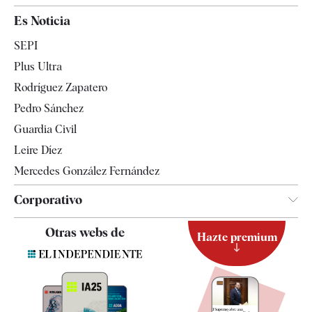
España
Es Noticia
Economía
SEPI
Internacional
Plus Ultra
Gente
Rodríguez Zapatero
Televisión
Pedro Sánchez
Tendencias
Guardia Civil
Leire Díez
Mercedes González Fernández
Corporativo
Contacto
Otras webs de
Hazte premium
Suscripción
Newsletter
Apps
Quiénes somos