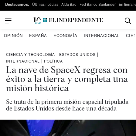
Destacamos:
Últimas noticias
Aída Bao
Fed Banco Santander
En tierra 
OPINIÓN
ESPAÑA
ECONOMÍA
INTERNACIONAL
CIE
CIENCIA Y TECNOLOGÍA
|
ESTADOS UNIDOS
|
INTERNACIONAL
|
POLÍTICA
La nave de SpaceX regresa con
éxito a la tierra y completa una
misión histórica
Se trata de la primera misión espacial tripulada
de Estados Unidos desde hace una década