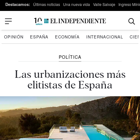
Destacamos:
Últimas noticias
Una nueva vida
Valle Salvaje
Ingreso Míni
OPINIÓN
ESPAÑA
ECONOMÍA
INTERNACIONAL
CIE
POLÍTICA
Las urbanizaciones más
elitistas de España