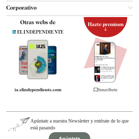
Corporativo
Contacto
Otras webs de
Hazte premium
Suscripción
Newsletter
Apps
Quiénes somos
Especificaciones
ia.elindependiente.com
Suscríbete
Apúntate a nuestra Newsletter y entérate de lo que
está pasando
Apúntate