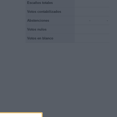
Escaños totales
Votos contabilizados
Abstenciones
-
-
Votos nulos
Votos en blanco