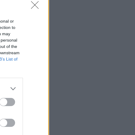
sonal or
ection to
ou may
 personal
out of the
 downstream
B’s List of