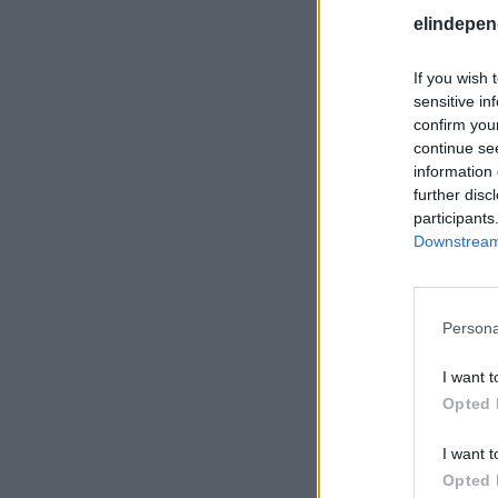
elindepen
If you wish 
sensitive in
confirm you
continue se
information 
further disc
participants
Downstream 
Persona
I want t
Opted 
I want t
Opted 