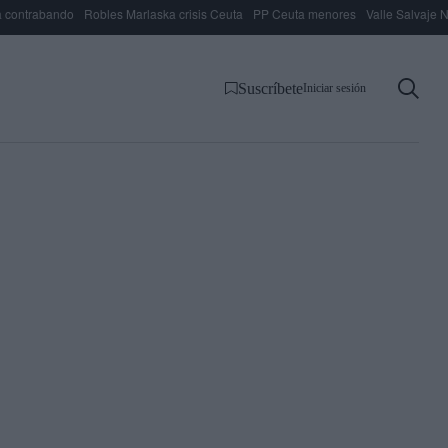
 contrabando
Robles Marlaska crisis Ceuta
PP Ceuta menores
Valle Salvaje N
Suscríbete
Iniciar sesión