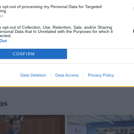
to opt-out of processing my Personal Data for Targeted
ing.
In
o opt-out of Collection, Use, Retention, Sale, and/or Sharing
ersonal Data that Is Unrelated with the Purposes for which it
lected.
Out
CONFIRM
Data Deletion
Data Access
Privacy Policy
as