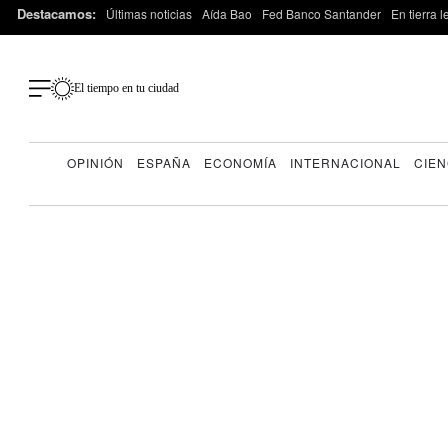
Destacamos:
Últimas noticias
Aída Bao
Fed Banco Santander
En tierra 
El tiempo en tu ciudad
OPINIÓN
ESPAÑA
ECONOMÍA
INTERNACIONAL
CIEN