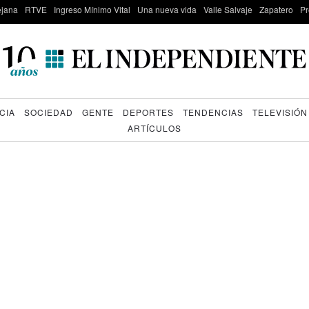
lejana
RTVE
Ingreso Mínimo Vital
Una nueva vida
Valle Salvaje
Zapatero
Pr
CIA
SOCIEDAD
GENTE
DEPORTES
TENDENCIAS
TELEVISIÓN
ARTÍCULOS