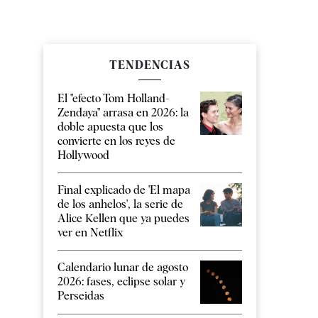
TENDENCIAS
El "efecto Tom Holland-
Zendaya" arrasa en 2026: la
doble apuesta que los
convierte en los reyes de
Hollywood
Final explicado de 'El mapa
de los anhelos', la serie de
Alice Kellen que ya puedes
ver en Netflix
Calendario lunar de agosto
2026: fases, eclipse solar y
Perseidas