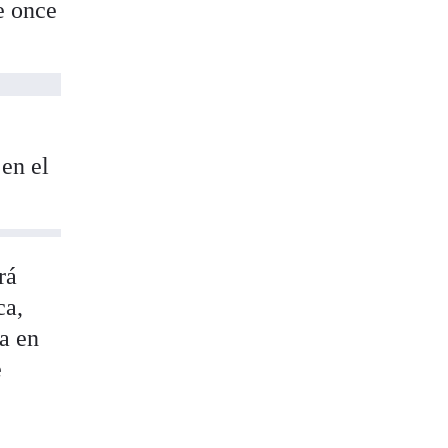
e once
 en el
rá
ca,
ia en
e