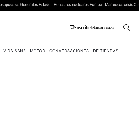
esupuestos Generales Estado
Reactores nucleares Europa
Marruecos crisis Ce
Suscríbete
Iniciar sesión
VIDA SANA
MOTOR
CONVERSACIONES
DE TIENDAS