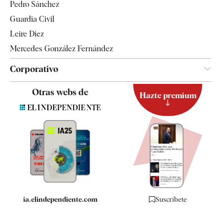
Pedro Sánchez
Tendencias
Guardia Civil
Leire Díez
Mercedes González Fernández
Corporativo
Contacto
Otras webs de
Hazte premium
Suscripción
Newsletter
Apps
Quiénes somos
Especificaciones
ia.elindependiente.com
Suscríbete