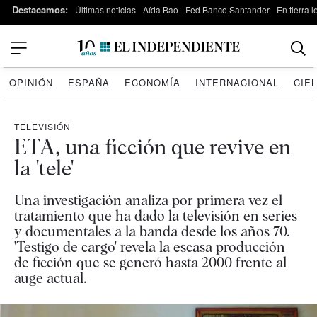
Destacamos:
Últimas noticias
Aída Bao
Fed Banco Santander
En tierra 
OPINIÓN
ESPAÑA
ECONOMÍA
INTERNACIONAL
CIE
TELEVISIÓN
ETA, una ficción que revive en
la 'tele'
Una investigación analiza por primera vez el
tratamiento que ha dado la televisión en series
y documentales a la banda desde los años 70.
'Testigo de cargo' revela la escasa producción
de ficción que se generó hasta 2000 frente al
auge actual.