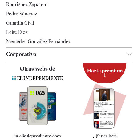
Rodríguez Zapatero
Televisión
Pedro Sánchez
Tendencias
Guardia Civil
Leire Díez
Mercedes González Fernández
Corporativo
Contacto
Otras webs de
Hazte premium
Suscripción
Newsletter
Apps
Quiénes somos
Especificaciones
ia.elindependiente.com
Suscríbete