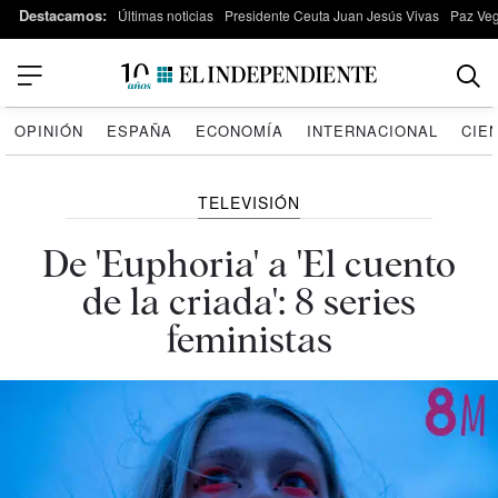
Destacamos:
Últimas noticias
Presidente Ceuta Juan Jesús Vivas
Paz Ve
OPINIÓN
ESPAÑA
ECONOMÍA
INTERNACIONAL
CIE
TELEVISIÓN
De 'Euphoria' a 'El cuento
de la criada': 8 series
feministas