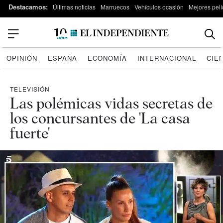
Destacamos:
Últimas noticias
Marruecos
Vehículos ocasión
Mejores pelí
OPINIÓN
ESPAÑA
ECONOMÍA
INTERNACIONAL
CIE
TELEVISIÓN
Las polémicas vidas secretas de
los concursantes de 'La casa
fuerte'