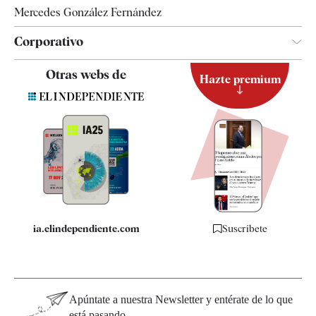
Mercedes González Fernández
Corporativo
Contacto
Otras webs de
Hazte premium
Suscripción
Newsletter
Apps
Quiénes somos
Especificaciones
ia.elindependiente.com
Suscríbete
Apúntate a nuestra Newsletter y entérate de lo que
está pasando