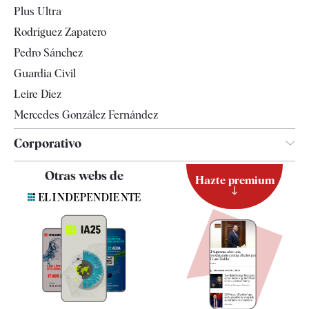
Plus Ultra
Gente
Rodríguez Zapatero
Televisión
Pedro Sánchez
Tendencias
Guardia Civil
Leire Díez
Mercedes González Fernández
Corporativo
Contacto
Otras webs de
Hazte premium
Suscripción
Newsletter
Apps
Quiénes somos
Especificaciones