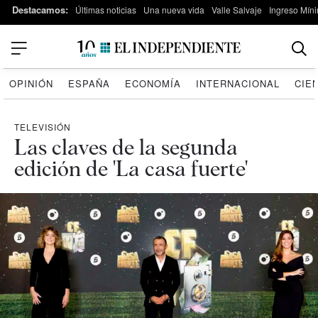
Destacamos:
Últimas noticias
Una nueva vida
Valle Salvaje
Ingreso Míni
OPINIÓN
ESPAÑA
ECONOMÍA
INTERNACIONAL
CIE
TELEVISIÓN
Las claves de la segunda
edición de 'La casa fuerte'