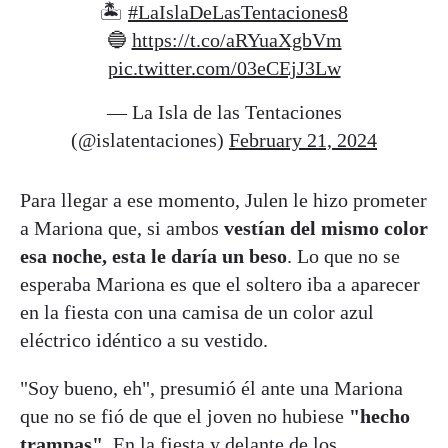
🏝️
#LaIslaDeLasTentaciones8
🔵
https://t.co/aRYuaXgbVm
pic.twitter.com/03eCEjJ3Lw
— La Isla de las Tentaciones
(@islatentaciones)
February 21, 2024
Para llegar a ese momento, Julen le hizo prometer
a Mariona que, si ambos
vestían del mismo color
esa noche, esta le daría un beso
. Lo que no se
esperaba Mariona es que el soltero iba a aparecer
en la fiesta con una camisa de un color azul
eléctrico idéntico a su vestido.
"Soy bueno, eh", presumió él ante una Mariona
que no se fió de que el joven no hubiese
"hecho
trampas"
. En la fiesta y delante de los