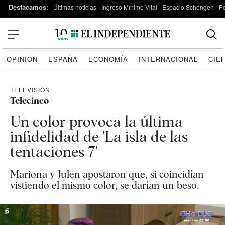
Destacamos:
Últimas noticias
Ingreso Mínimo Vital
Espacio Schengen
P
OPINIÓN
ESPAÑA
ECONOMÍA
INTERNACIONAL
CIE
TELEVISIÓN
Telecinco
Un color provoca la última
infidelidad de 'La isla de las
tentaciones 7'
Mariona y Julen apostaron que, si coincidían
vistiendo el mismo color, se darían un beso.