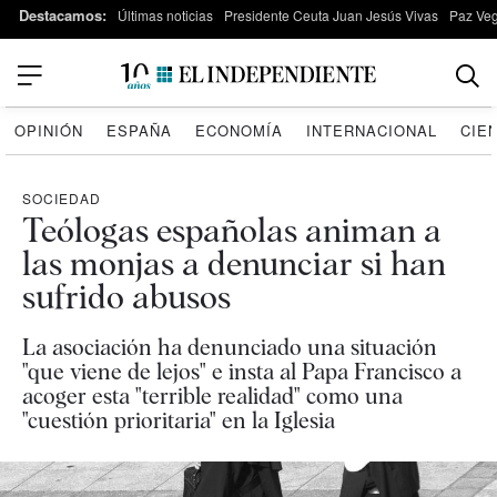
Destacamos:
Últimas noticias
Presidente Ceuta Juan Jesús Vivas
Paz Ve
OPINIÓN
ESPAÑA
ECONOMÍA
INTERNACIONAL
CIE
SOCIEDAD
Teólogas españolas animan a
las monjas a denunciar si han
sufrido abusos
La asociación ha denunciado una situación
"que viene de lejos" e insta al Papa Francisco a
acoger esta "terrible realidad" como una
"cuestión prioritaria" en la Iglesia