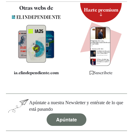
Contacto
Otras webs de
Hazte premium
Suscripción
Newsletter
Apps
Quiénes somos
Especificaciones
ia.elindependiente.com
Suscríbete
Apúntate a nuestra Newsletter y entérate de lo que
está pasando
Apúntate