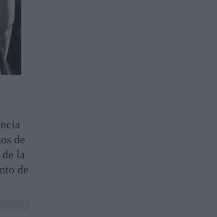
encia
ños de
 de la
ento de