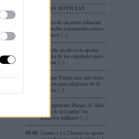
ÚLTIMAS NOTICIAS
El caso de un joven saharaui
00:35
que recibe tratamiento contra
el cáncer [...]
El coche usado es la opción
00:01
favorita de los españoles para
renovar [...]
Por qué Trump cree que tiene
00:01
motivos para alegrarse de la
victoria [...]
El Regimiento Duque de Alba,
00:01
"cuna de la Legión": los
primeros militares [...]
Cuatro y La 2 hacen su agosto
00:00