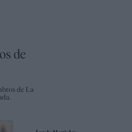
os de
embros de La
ada.