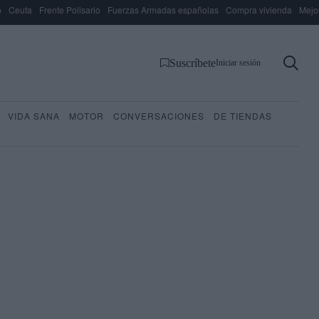
o
Ceuta
Frente Polisario
Fuerzas Armadas españolas
Compra vivienda
Mejo
Suscríbete
Iniciar sesión
VIDA SANA
MOTOR
CONVERSACIONES
DE TIENDAS