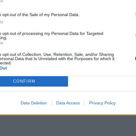
In
 de sus prácticas sexuales en vídeos grabados.
o opt-out of the Sale of my Personal Data.
In
to opt-out of processing my Personal Data for Targeted
ing.
In
o opt-out of Collection, Use, Retention, Sale, and/or Sharing
ersonal Data that Is Unrelated with the Purposes for which it
lected.
Out
CONFIRM
Data Deletion
Data Access
Privacy Policy