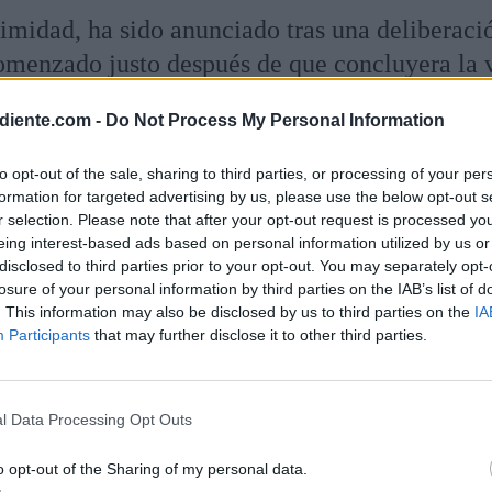
nimidad, ha sido anunciado tras una deliberaci
omenzado justo después de que concluyera la v
o magistrados de la Sala Segunda han escuchad
diente.com -
Do Not Process My Personal Information
 y defensas.
to opt-out of the sale, sharing to third parties, or processing of your per
formation for targeted advertising by us, please use the below opt-out s
el magistrado Andrés Martínez Arrieta, sostien
r selection. Please note that after your opt-out request is processed y
eing interest-based ads based on personal information utilized by us or
ífica de trato vejatorio y actuación conjunta t
disclosed to third parties prior to your opt-out. You may separately opt-
os probados de la resolución de primera instanc
losure of your personal information by third parties on the IAB’s list of
. This information may also be disclosed by us to third parties on the
IA
avarra. En su fallo, el Alto Tribunal entiende 
Participants
that may further disclose it to other third parties.
al que se hizo de estos hechos -abuso sexual en
recta ya que concurren las citadas agravacion
iolación. El Supremo especifica que ese trato
l Data Processing Opt Outs
a víctima se reflejó en que los condenados lle
o opt-out of the Sharing of my personal data.
e varias penetraciones vía vaginal y bucal con 