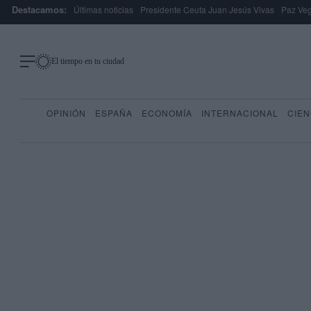
Destacamos:
Últimas noticias
Presidente Ceuta Juan Jesús Vivas
Paz Ve
El tiempo en tu ciudad
OPINIÓN
ESPAÑA
ECONOMÍA
INTERNACIONAL
CIEN