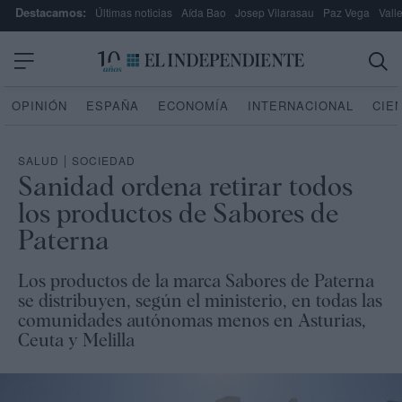
Destacamos:
Últimas noticias
Aída Bao
Josep Vilarasau
Paz Vega
Vall
OPINIÓN
ESPAÑA
ECONOMÍA
INTERNACIONAL
CIE
SALUD
|
SOCIEDAD
Sanidad ordena retirar todos
los productos de Sabores de
Paterna
Los productos de la marca Sabores de Paterna
se distribuyen, según el ministerio, en todas las
comunidades autónomas menos en Asturias,
Ceuta y Melilla