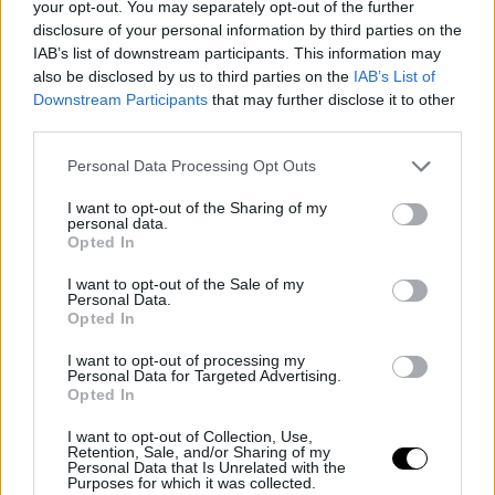
your opt-out. You may separately opt-out of the further
en existencias y el compromiso de no
disclosure of your personal information by third parties on the
comercialización", ha aclarado la Aesan.
IAB’s list of downstream participants. This information may
also be disclosed by us to third parties on the
IAB’s List of
Los productos de esta marca son, además de carne
Downstream Participants
that may further disclose it to other
third parties.
mechada, butifarra, carne en manteca, chicharrón
especial, chorizo rosario, lomo en manteca,
Personal Data Processing Opt Outs
longaniza, manteca blanca, morcilla, paté de
I want to opt-out of the Sharing of my
chorizo, paté de morcilla, pringá y zurrapas roja y
personal data.
Opted In
blanca.
I want to opt-out of the Sale of my
Personal Data.
El organismo perteneciente al ministerio dirigido
Opted In
por María Luisa Carcedo ha recomendado a los
I want to opt-out of processing my
ciudadanos que se abstengan de consumir
los
Personal Data for Targeted Advertising.
Opted In
productos de Sabores de Paterna
que puedan tener
en sus hogares y ha pedido que, de haberlos
I want to opt-out of Collection, Use,
Retention, Sale, and/or Sharing of my
consumido y presentar alguna sintomatología
Personal Data that Is Unrelated with the
Purposes for which it was collected.
compatible con la listeriosis, acudan a un centro