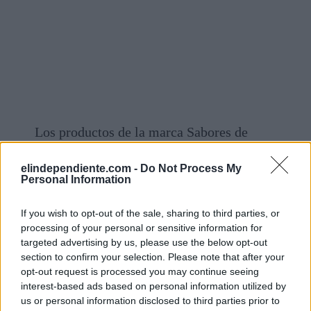
Los productos de la marca Sabores de
Paterna se distribuyen, según el
elindependiente.com -
Do Not Process My
ministerio, en todas las comunidades
Personal Information
autónomas menos en Asturias, Ceuta y
Melilla
If you wish to opt-out of the sale, sharing to third parties, or
processing of your personal or sensitive information for
"Se ha indicado a la empresa que debe retirar
targeted advertising by us, please use the below opt-out
section to confirm your selection. Please note that after your
todas las existencias del producto de cualquier
opt-out request is processed you may continue seeing
naturaleza e indicar a sus clientes la orden de no
interest-based ads based on personal information utilized by
vender éstos, debiendo acreditarle las cantidades
us or personal information disclosed to third parties prior to