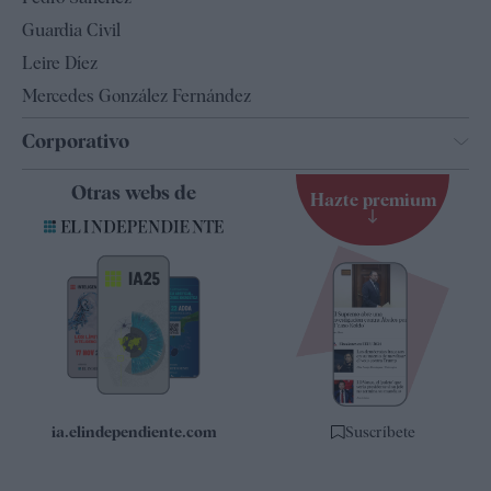
Tendencias
Guardia Civil
Leire Díez
Mercedes González Fernández
Corporativo
Contacto
Otras webs de
Hazte premium
Suscripción
Newsletter
Apps
Quiénes somos
Especificaciones
ia.elindependiente.com
Suscríbete