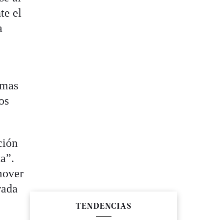
te el
a
omas
os
ción
ta”.
mover
rada
TENDENCIAS