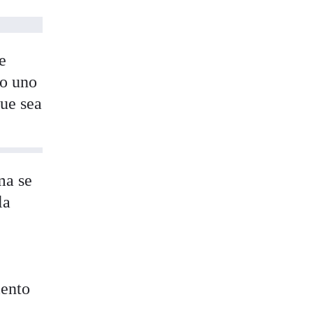
e
mo uno
que sea
ma se
la
iento