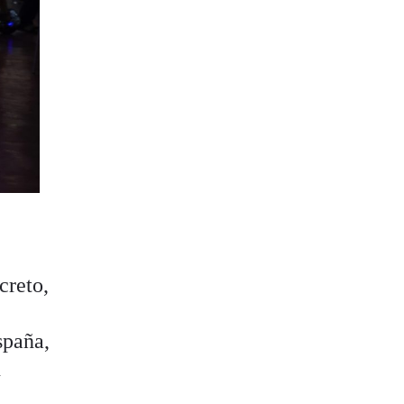
creto,
spaña,
n