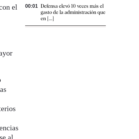
con el
Defensa elevó 10 veces más el
00:01
gasto de la administración que
en [...]
ayor
o
las
terios
encias
se al