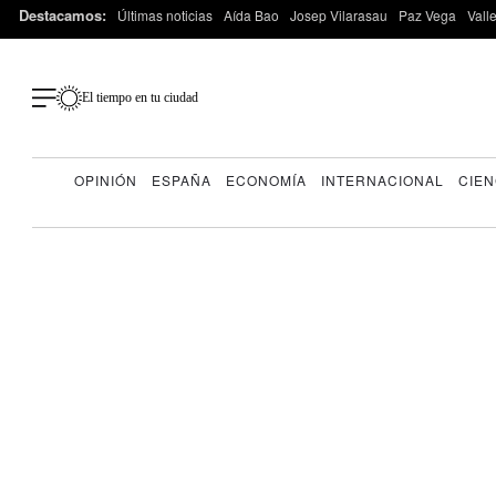
Destacamos:
Últimas noticias
Aída Bao
Josep Vilarasau
Paz Vega
Vall
El tiempo en tu ciudad
OPINIÓN
ESPAÑA
ECONOMÍA
INTERNACIONAL
CIEN