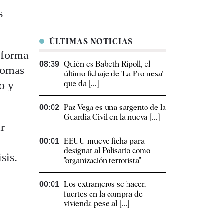
s
ÚLTIMAS NOTICIAS
 forma
Quién es Babeth Ripoll, el
08:39
nomas
último fichaje de 'La Promesa'
o y
que da [...]
Paz Vega es una sargento de la
00:02
Guardia Civil en la nueva [...]
ir
EEUU mueve ficha para
00:01
designar al Polisario como
sis.
"organización terrorista"
Los extranjeros se hacen
00:01
fuertes en la compra de
vivienda pese al [...]