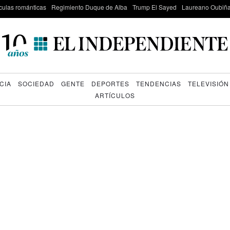
culas románticas
Regimiento Duque de Alba
Trump El Sayed
Laureano Oubiña
CIA
SOCIEDAD
GENTE
DEPORTES
TENDENCIAS
TELEVISIÓN
ARTÍCULOS