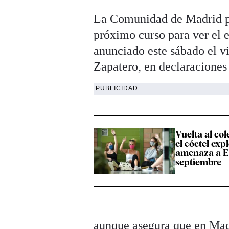
La Comunidad de Madrid pl
próximo curso para ver el 
anunciado este sábado el v
Zapatero, en declaraciones
PUBLICIDAD
Vuelta al cole
el cóctel exp
amenaza a E
septiembre
aunque asegura que en Madr