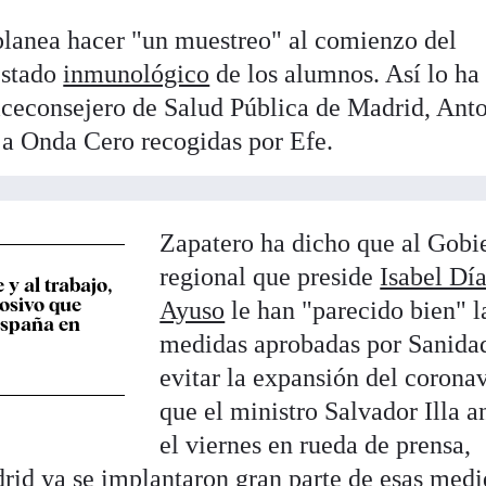
anea hacer "un muestreo" al comienzo del
estado
inmunológico
de los alumnos. Así lo ha
iceconsejero de Salud Pública de Madrid, Ant
 a Onda Cero recogidas por Efe.
Zapatero ha dicho que al Gobi
regional que preside
Isabel Dí
 y al trabajo,
losivo que
Ayuso
le han "parecido bien" l
spaña en
medidas aprobadas por Sanida
evitar la expansión del corona
que el ministro Salvador Illa 
el viernes en rueda de prensa,
id ya se implantaron gran parte de esas medi