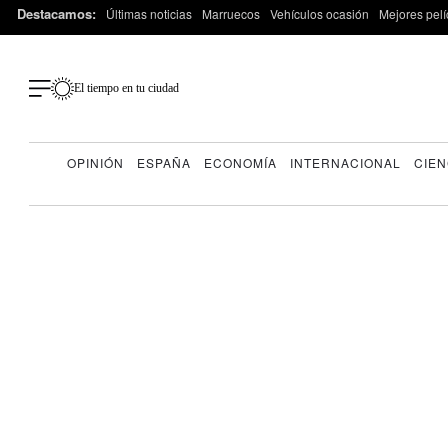
Destacamos:
Últimas noticias
Marruecos
Vehículos ocasión
Mejores pelí
El tiempo en tu ciudad
OPINIÓN
ESPAÑA
ECONOMÍA
INTERNACIONAL
CIEN