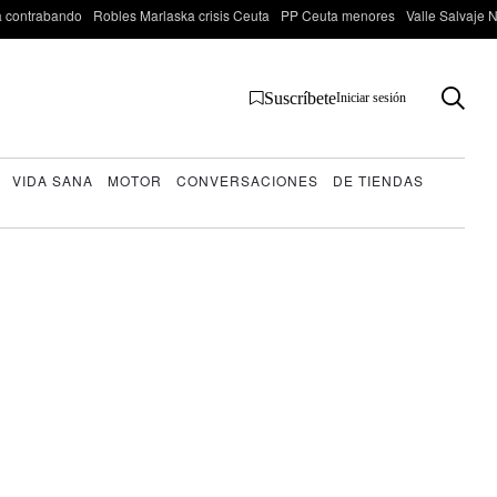
 contrabando
Robles Marlaska crisis Ceuta
PP Ceuta menores
Valle Salvaje N
Suscríbete
Iniciar sesión
VIDA SANA
MOTOR
CONVERSACIONES
DE TIENDAS