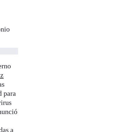
onio
erno
az
as
d para
virus
anunció
das a