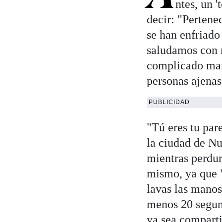
ntes, un 
decir: "Pertene
se han enfriado
saludamos con 
complicado man
personas ajenas
PUBLICIDAD
"Tú eres tu par
la ciudad de N
mientras perdur
mismo, ya que "
lavas las manos
menos 20 segun
ya sea comparti