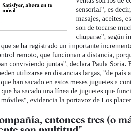
ventas son los de 
Satisfyer, ahora en tu
sensorial", es deci
móvil
masajes, aceites, e
son de tocarse muc
chuparse", según i
 que se ha registrado un importante increment
ontrol remoto, que funcionan a distancia, por
ban conviviendo juntas", declara Paula Soria. 
eden utilizarse en distancias largas, "de país 
ue han sacado en estos meses juguetes a cont
 que ha sacado una línea de juguetes que func
 móviles", evidencia la portavoz de Los place
compañía, entonces tres (o m
ente son multitud"