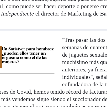
l, como puede ser hacer deporte o ponerse cr
 Independiente
el director de Marketing de B
"Tras pasar las dos
semanas de cuarent
Un Satisfyer para hombres:
¿pueden ellos tener un
de juguetes sexual
orgasmo como el de las
muchísimo más que
mujeres?
anteriores, ya fuera
individuales", seña
cofundadora de la 
ses de Covid, hemos tenido récord de facturac
 más vendemos sigue siendo el succionador de 
 nos genera el orgasmo y también es un remed