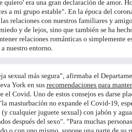
'te quiero' era una gran declaración de amor. H
ces a mi grupo estable". En la época del coron
 las relaciones con nuestros familiares y amigo
miedo y de lejos, sino que también se ha hech
tener relaciones románticas o simplemente e
 a nuestro entorno.
eja sexual más segura", afirmaba el Departam
ueva York en sus
recomendaciones para manten
e el Covid. Uno de estos consejos es darse pla
la masturbación no expande el Covid-19, espe
 (y cualquier juguete sexual) con jabón y agua
dos después del sexo". "Para muchas personas
do o con uno mismo, supone una parte de su r