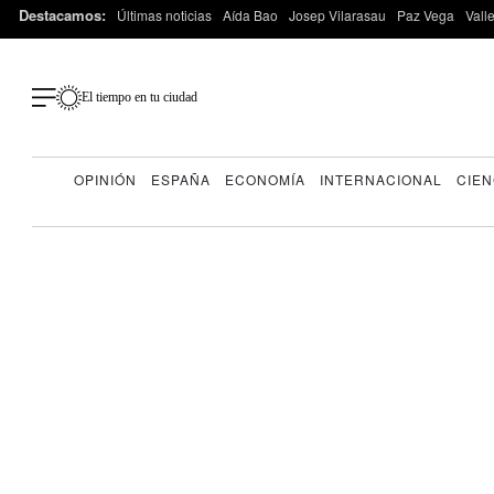
Destacamos:
Últimas noticias
Aída Bao
Josep Vilarasau
Paz Vega
Vall
El tiempo en tu ciudad
OPINIÓN
ESPAÑA
ECONOMÍA
INTERNACIONAL
CIEN