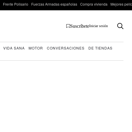
Frente Polisario
Fuerzas Armadas españolas
Compra vivienda
Mejores pelí
Suscríbete
Iniciar sesión
VIDA SANA
MOTOR
CONVERSACIONES
DE TIENDAS