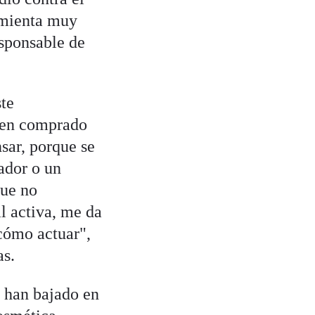
ramienta muy
esponsable de
te
esen comprado
sar, porque se
ador o un
que no
l activa, me da
 cómo actuar",
as.
 han bajado en