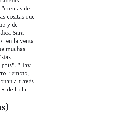
cosmética
r, "cremas de
sas cositas que
ho y de
ndica Sara
o "en la venta
que muchas
Estas
a país". "Hay
rol remoto,
ionan a través
res de Lola.
ás)