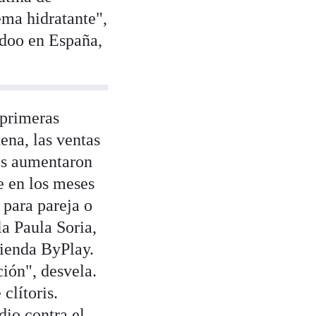
ema hidratante",
adoo en España,
 primeras
ena, las ventas
es aumentaron
 en los meses
 para pareja o
la Paula Soria,
tienda ByPlay.
ión", desvela.
clítoris.
io contra el