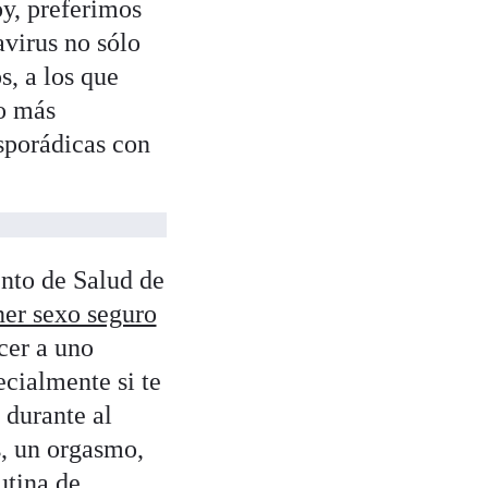
oy, preferimos
avirus no sólo
s, a los que
o más
sporádicas con
ento de Salud de
er sexo seguro
cer a uno
cialmente si te
 durante al
, un orgasmo,
utina de