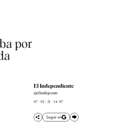
aba por
ada
El Independiente
@elindepcom
07 / 02 / 21 - 14: 07
Seguir en