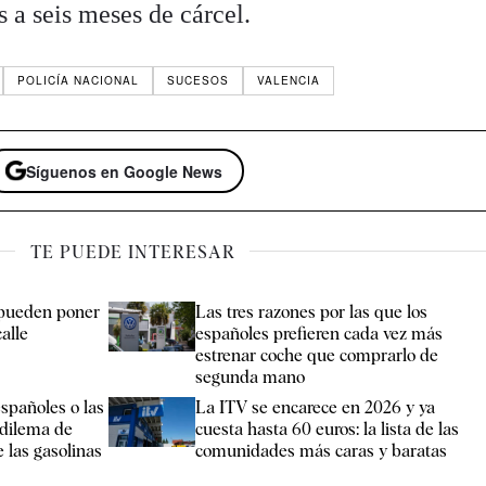
s a seis meses de cárcel.
POLICÍA NACIONAL
SUCESOS
VALENCIA
Síguenos en Google News
TE PUEDE INTERESAR
 pueden poner
Las tres razones por las que los
calle
españoles prefieren cada vez más
estrenar coche que comprarlo de
segunda mano
españoles o las
La ITV se encarece en 2026 y ya
 dilema de
cuesta hasta 60 euros: la lista de las
 las gasolinas
comunidades más caras y baratas