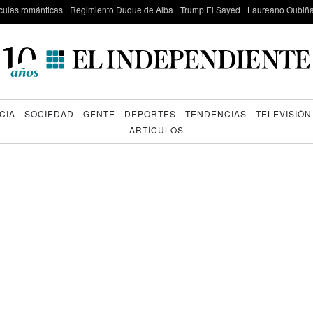
culas románticas
Regimiento Duque de Alba
Trump El Sayed
Laureano Oubiña
CIA
SOCIEDAD
GENTE
DEPORTES
TENDENCIAS
TELEVISIÓN
ARTÍCULOS