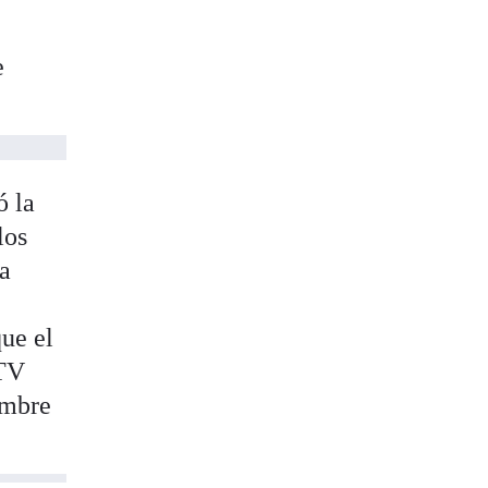
e
ó la
los
a
ue el
ITV
embre