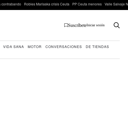
 contrabando
Robles Marlaska crisis Ceuta
PP Ceuta menores
Valle Salvaje N
Suscríbete
Iniciar sesión
VIDA SANA
MOTOR
CONVERSACIONES
DE TIENDAS