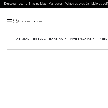
Destacamos:
Últimas noticias
Marruecos
Vehículos ocasión
Mejores pelí
El tiempo en tu ciudad
OPINIÓN
ESPAÑA
ECONOMÍA
INTERNACIONAL
CIEN