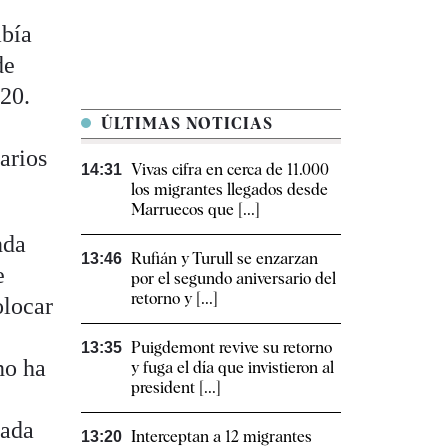
abía
de
020.
ÚLTIMAS NOTICIAS
arios
Vivas cifra en cerca de 11.000
14:31
los migrantes llegados desde
Marruecos que [...]
nda
Rufián y Turull se enzarzan
13:46
e
por el segundo aniversario del
retorno y [...]
olocar
Puigdemont revive su retorno
13:35
no ha
y fuga el día que invistieron al
president [...]
gada
Interceptan a 12 migrantes
13:20