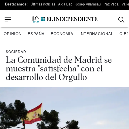
Destacamos:
Últimas noticias
Aída Bao
Josep Vilarasau
Paz Vega
Vall
OPINIÓN
ESPAÑA
ECONOMÍA
INTERNACIONAL
CIE
SOCIEDAD
La Comunidad de Madrid se
muestra "satisfecha" con el
desarrollo del Orgullo