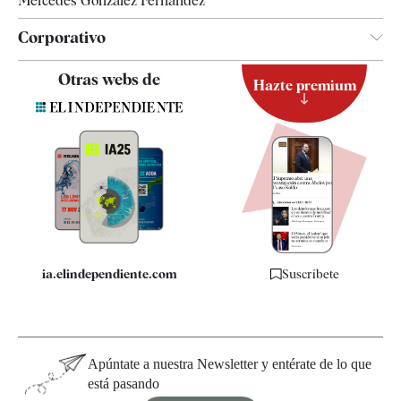
Mercedes González Fernández
Corporativo
Contacto
Otras webs de
Hazte premium
Suscripción
Newsletter
Apps
Quiénes somos
Especificaciones
ia.elindependiente.com
Suscríbete
Apúntate a nuestra Newsletter y entérate de lo que
está pasando