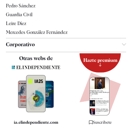
Televisión
Pedro Sánchez
Tendencias
Guardia Civil
Leire Díez
Mercedes González Fernández
Corporativo
Contacto
Otras webs de
Hazte premium
Suscripción
Newsletter
Apps
Quiénes somos
Especificaciones
ia.elindependiente.com
Suscríbete