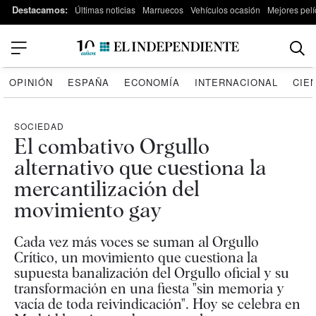
Destacamos:
Últimas noticias
Marruecos
Vehículos ocasión
Mejores pelí
OPINIÓN
ESPAÑA
ECONOMÍA
INTERNACIONAL
CIE
SOCIEDAD
El combativo Orgullo
alternativo que cuestiona la
mercantilización del
movimiento gay
Cada vez más voces se suman al Orgullo
Crítico, un movimiento que cuestiona la
supuesta banalización del Orgullo oficial y su
transformación en una fiesta "sin memoria y
vacía de toda reivindicación". Hoy se celebra en