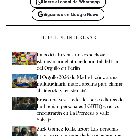
Únete al canal de Whatsapp
Síguenos en Google News
TE PUEDE INTERESAR
La policía busca a un sospechoso
islamista por el atropello mortal del Día
del Orgullo en Berlín
El Orgullo 2026 de Madrid reúne a una
multitudinaria marea arcoíris para clamar
"disidencia y resistencia"
Érase una vez... todas las series diarias de
La 1 tenían personajes LGBTIQ+; no los
encontrarán en La Promesa o Valle
Salvaje
Zack Gómez-Rolls, actor: "Las personas
trans no son ni seres de luz ni tienen que