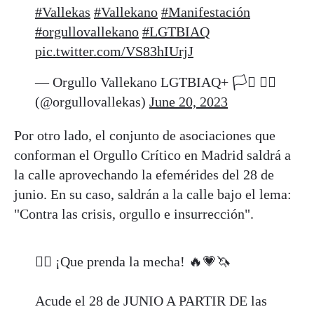
#Vallekas
#Vallekano
#Manifestación
#orgullovallekano
#LGTBIAQ
pic.twitter.com/VS83hIUrjJ
— Orgullo Vallekano LGTBIAQ+ 🏳️‍⚧️ 🏳️‍🌈
(@orgullovallekas)
June 20, 2023
Por otro lado, el conjunto de asociaciones que
conforman el Orgullo Crítico en Madrid saldrá a
la calle aprovechando la efemérides del 28 de
junio. En su caso, saldrán a la calle bajo el lema:
"Contra las crisis, orgullo e insurrección".
👉🏽 ¡Que prenda la mecha! 🔥💗🦄
Acude el 28 de JUNIO A PARTIR DE las